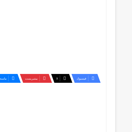
فيسبوك
‫X
بينتيريست
ماسنج