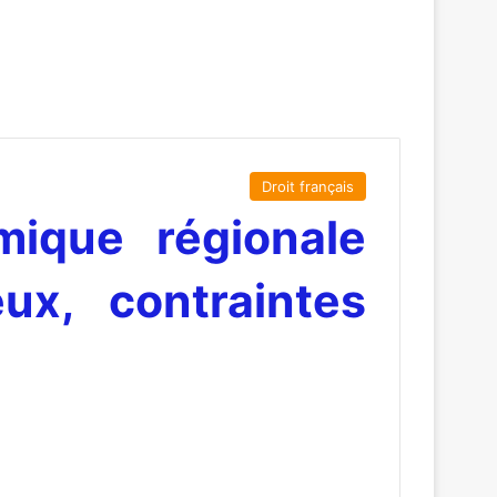
Droit français
mique régionale
ux, contraintes