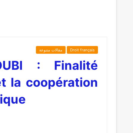
Droit français
مقالات متنوعة
BI : Finalité
t la coopération
sud-sud Maroc-Afrique