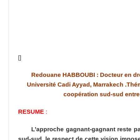
[]
Redouane HABBOUBI : Docteur en droit
Université Cadi Ayyad, Marrakech .Thém
coopération sud-sud entre 
RESUME
:
L’approche gagnant-gagnant reste par
sud-sud, le respect de cette vision impos