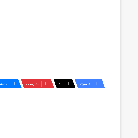
فيسبوك
‫X
بينتيريست
ماسنج