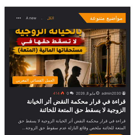
قراءة في قرار محكمة النقض أثر الخيانة الزوجية لا
كتاب قانون المسطرة الجنائية والعمل القضائي المغربي
للأستاذ محمد بفقير
يسقط حق المتعة للخائنة
الكراء التجاري بين ظهير 1955 والقانون رقم 49.16
تحميل كتاب الأسواق المالية
الوسيط في شرح مدونة الأسرة للدكتور محمد الكشبور
مواضيع متنوعة
More
الكل
.
A new
العمل القضائي المغربي
admin2030
مايو 8, 2026
0
414
قراءة في قرار محكمة النقض أثر الخيانة
الزوجية لا يسقط حق المتعة للخائنة
قراءة في قرار محكمة النقض أثر الخيانة الزوجية لا يسقط حق
المتعة للخائنة ملخص وقائع النازلة عدم سقوط حق الزوجة…