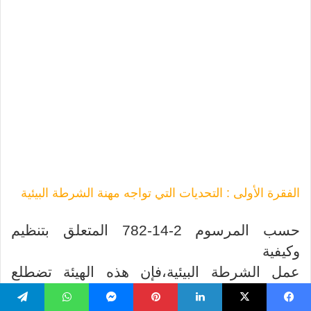
الفقرة الأولى
:
التحديات التي تواجه مهنة الشرطة البيئية
حسب المرسوم 2-14-782 المتعلق بتنظيم
وكيفية
عمل الشرطة البيئية،فإن هذه الهيئة تضطلع
بمهام المراقبة والتفتيش والبحث والتحري
يسبوك
‫X
لينكدإن
بينتيريست
ماسنجر
واتساب
تيلقرام