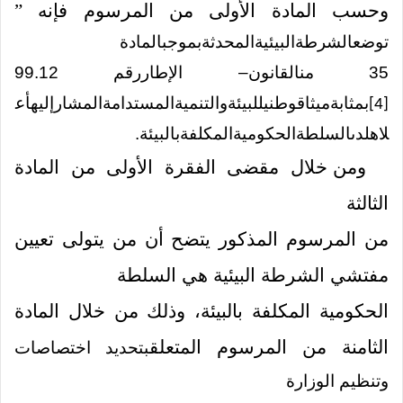
وحسب المادة الأولى من المرسوم فإنه ”
توضعالشرطةالبيئيةالمحدثةبموجبالمادة
35
منالقانون
–
الإطاررقم
12
.
99
بمثابةميثاقوطنيللبيئةوالتنميةالمستدامةالمشارإليهأع
[4]
لاهلدىالسلطةالحكوميةالمكلفةبالبيئة
.
ومن خلال مقضى الفقرة الأولى من المادة
الثالثة
من المرسوم المذكور يتضح أن من يتولى تعيين
مفتشي الشرطة البيئية هي السلطة
الحكومية المكلفة بالبيئة، وذلك من خلال المادة
الثامنة من المرسوم المتعلق
بتحديد اختصاصات
وتنظيم الوزارة