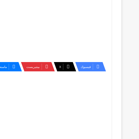
فيسبوك
‫X
بينتيريست
ماسنج