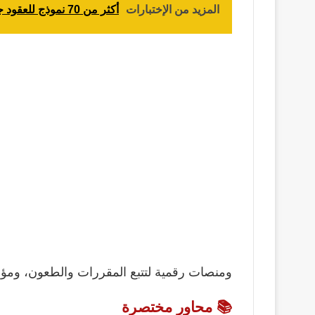
المزيد من الإختبارات
أكثر من 70 نموذج للعقود جاهزة للتحميل pdf
ومنصات رقمية لتتبع المقررات والطعون، ومؤش
📚 محاور مختصرة