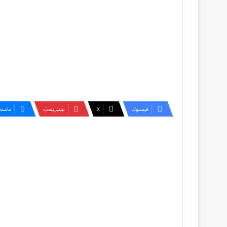
فيسبوك
‫X
بينتيريست
ماسنج