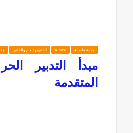
مكتبة قانونية
A new
القانون العام والخاص
مقا
مبدأ التدبير الح
المتقدمة