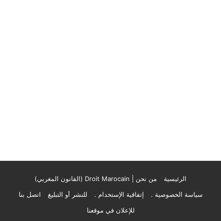
الرئيسية
من نحن | Droit Marocain (القانون المغربي)
سياسة الخصوصية .
إتفاقية الإستخدام .
للنشر أو التبليغ
اتصل بنا
للإعلان في موقعنا