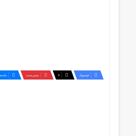
فيسبوك
‫X
بينتيريست
ماسنج