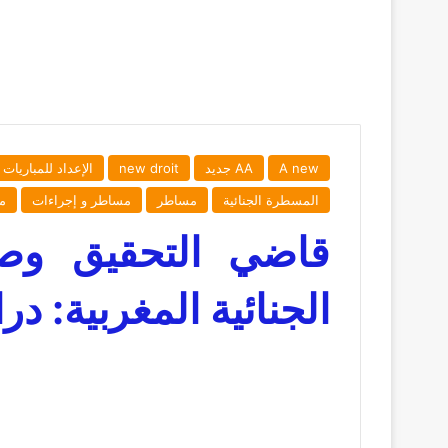
A new
AA جديد
new droit
الإعداد للمباريات
المسطرة الجنائية
مساطر
مساطر و إجراءات
مو
قاضي التحقيق وصل
الجنائية المغربية: د