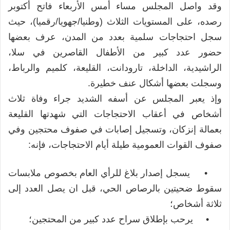
وقد واصل المجلس مساء أمس الأربعاء فاتح أكتوبر
رصده، على المستويات الثلاث (وطنيا/جهويا/رقميا)، حيث
سجل احتجاجات سلمية بعدد من المدن، عرف بعضها
حضور عدد كبير من الأطفال القاصرين في سلا،
الراشيدية، الداخلة، تارودانت، القليعة، كلميم والرباط،
وسجلت بعضها أشكال عنف خطيرة.
وإذ يعبر المجلس عن أسفه الشديد جراء وفاة ثلاث
أشخاص في أعقاب الاحتجاجات التي شهدتها القليعة
بعمالة إنزكان، وتسجيل إصابات في صفوف محتجين وفي
صفوف القوات العمومية طيلة أيام الاحتجاجات، فإنه:
• يسجل إصدار بلاغ للرأي العام بخصوص ملابسات
سقوط ضحيتين بالرصاص الحي، قبل ان يصل العدد إلى
ثلاثة أشخاص؛
• يرحب بإطلاق سراح عدد كبير من المحتجين؛