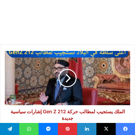
الملك
يستجيب
لمطالب
حركة
Gen
Z
212
إشارات
سياسية
جديدة
الملك يستجيب لمطالب حركة Gen Z 212 إشارات سياسية
جديدة
كلمة
يسبوك
‫X
لينكدإن
بينتيريست
ماسنجر
واتساب
تيلقرام