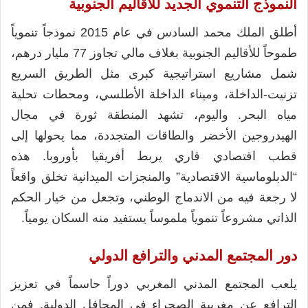
النموذج التنموي الجديد للأقاليم الجنوبية
أطلق الملك محمد السادس في عام 2015 نموذجاً تنموياً
طموحاً للأقاليم الجنوبية بغلاف مالي تجاوز 77 مليار درهم،
شمل مشاريع استراتيجية كبرى مثل الطريق السريع
تزنيت-الداخلة، وميناء الداخلة الأطلسي، ومحطات تحلية
مياه البحر. واليوم، تشهد المنطقة ثورة في مجال
الهيدروجين الأخضر والطاقات المتجددة، مما يحولها إلى
قطب اقتصادي قاري يربط أفريقيا بأوروبا. هذه
“الدبلوماسية الاقتصادية” والمنجزات الميدانية تخلق واقعاً
لا رجعة فيه من الاندماج الوطني، وتجعل من خيار الحكم
الذاتي مشروعاً تنموياً ملموساً يستفيد منه السكان يومياً.
دور المجتمع المدني والترافع الدولي
يلعب المجتمع المدني المغربي دوراً حاسماً في تعزيز
الترافع عن مغربية الصحراء في المحافل الدولية. فمن