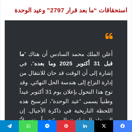
استحقاقات “ما بعد قرار 2797” وعيد الوحدة
أعلن الملك محمد السادس أن هناك “
ما
قبل 31 أكتوبر 2025 وما بعده
“، في
إشارة إلى أن الوقت قد حان للانتقال من
إدارة النزاع إلى هندسة الحل النهائي. وقد
توج هذا التحول بإعلان يوم 31 أكتوبر عيداً
وطنياً يسمى “عيد الوحدة”، لترسيخ هذه
اللحظة التاريخية في ذاكرة الأجيال. إن
المرحلة المقبلة تتطلب “تحييناً وتفصيلاً”
لمبادرة الحكم الذاتي لتقديمها كعرض
يسبوك
‫X
لينكدإن
بينتيريست
ماسنجر
واتساب
تيلقرام