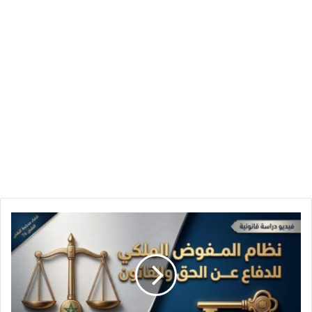
نظام
المفوض
الملكي
للدفاع
عن
الحق
والقانون