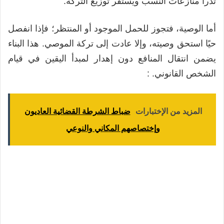
تُدرأ منازعات النسب ويستقر توزيع التركة.
أما الوصية، فتجوز للحمل الموجود أو المنتظر؛ فإذا انفصل
حيًا استحق وصيته، وإلا عادت إلى تركة الموصي. هذا البناء
يضمن انتقال المنافع دون إهدار لمبدأ اليقين في قيام
الشخص القانوني. :
المزيد من الإختبارات
ضباط الشرطة القضائية العاديون
وإختصاصهم المكاني والنوعي