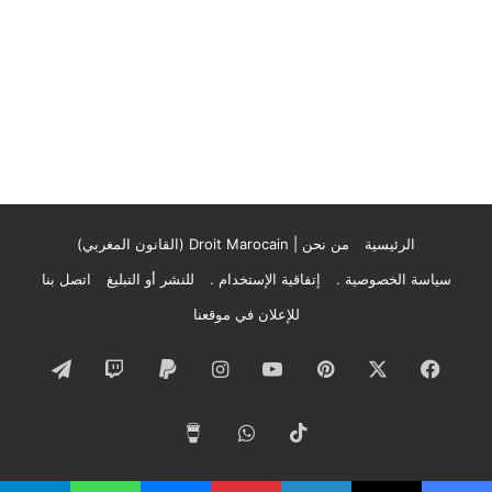
الرئيسية
من نحن | Droit Marocain (القانون المغربي)
سياسة الخصوصية .
إتفاقية الإستخدام .
للنشر أو التبليغ
اتصل بنا
للإعلان في موقعنا
فيسبوك
‫X
بينتيريست
‫YouTube
انستقرام
تيلقرام
‫TikTok
واتساب
‫Buy
Me