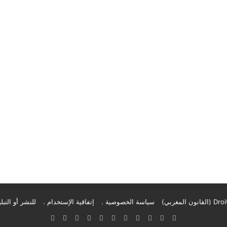
سياسة الخصوصية .
إتفاقية الإستخدام .
للنشر أو التبلي
‫X
فيسبوك
بينتيريست
‫YouTube
انستقرام
تيلقرام
‫TikTok
واتساب
‫Buy