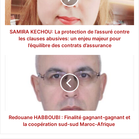
l’assuré
contre
les
clauses
abusives:
SAMIRA KECHOU: La protection de l’assuré contre
un
les clauses abusives: un enjeu majeur pour
enjeu
l’équilibre des contrats d’assurance
majeur
pour
Redouane
l’équilibre
HABBOUBI
des
:
contrats
Finalité
d’assurance
gagnant-
gagnant
et
la
coopération
sud-
Redouane HABBOUBI : Finalité gagnant-gagnant et
sud
la coopération sud-sud Maroc-Afrique
Maroc-
Afrique