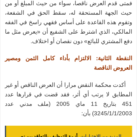
فمتى قدم العرض ناقصا، سواء من حيث المبلغ أو من
حيث الجهة المستحقة له، سقط الحق في الشفعة،
وتقوم هذه القاعدة على أساس فقهي راسخ في الفقه
المالكي، الذي اشترط على الشفيع أن «يعرض مثل ما
دفع المشتري للبائع» دون نقصان أو اختلاف.
النقطة الثانية: الالتزام بأداء كامل الثمن ومصير
العروض الناقصة
أكدت محكمة النقض مرارا أن العرض الناقص أو غير
المطابق لا يرتب أي أثر، فقد قضت في قرارها عدد
451 بتاريخ 11 ماي 2005 (ملف مدني عدد
3245/1/1/2003) بأن:
المزيد من الإختبارات
أزمة التوظيف بالتعاقد بين نص