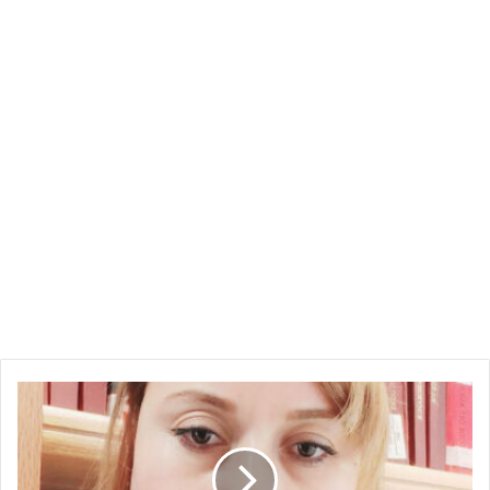
SAMIRA
KECHOU:
La
protection
de