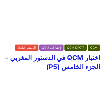
QCM
QCM DROIT
إختبارات QCM
الدستور QCM
اختبار QCM في الدستور المغربي –
الجزء الخامس (P5)