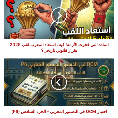
فجرت
الأزمة!
كيف
استعاد
المغرب
لقب
2025
بقرار
المادة التي فجرت الأزمة! كيف استعاد المغرب لقب 2025
قانوني
بقرار قانوني تاريخي؟
تاريخي؟
اختبار
QCM
في
الدستور
المغربي
–
الجزء
السادس
(P6)
اختبار QCM في الدستور المغربي – الجزء السادس (P6)