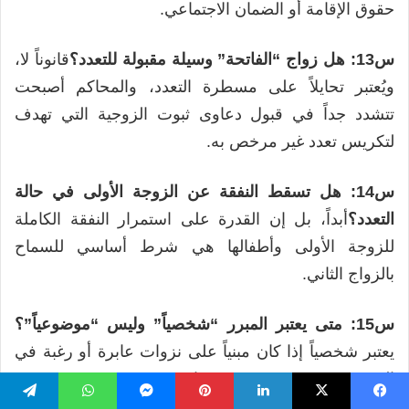
حقوق الإقامة أو الضمان الاجتماعي.
س13: هل زواج “الفاتحة” وسيلة مقبولة للتعدد؟
قانوناً لا،
ويُعتبر تحايلاً على مسطرة التعدد، والمحاكم أصبحت
تتشدد جداً في قبول دعاوى ثبوت الزوجية التي تهدف
لتكريس تعدد غير مرخص به.
س14: هل تسقط النفقة عن الزوجة الأولى في حالة
التعدد؟
أبداً، بل إن القدرة على استمرار النفقة الكاملة
للزوجة الأولى وأطفالها هي شرط أساسي للسماح
بالزواج الثاني.
س15: متى يعتبر المبرر “شخصياً” وليس “موضوعياً”؟
يعتبر شخصياً إذا كان مبنياً على نزوات عابرة أو رغبة في
التجديد دون وجود سبب قاهر يمس جوهر مؤسسة
الزواج، وفي هذه الحالة ترفض المحكمة الطلب وجوباً.
يسبوك
‫X
لينكدإن
بينتيريست
ماسنجر
واتساب
تيلقرام