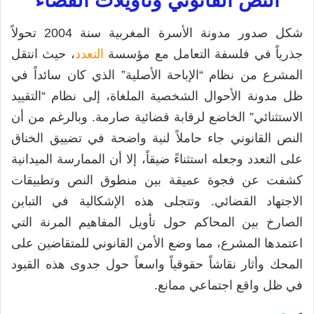
النص القانوني وتأويلات القضاء
شكل صدور مدونة الأسرة المغربية سنة 2004 تحولاً
جذرياً في فلسفة التعامل مع مؤسسة
التعدد
، حيث انتقل
المشرع من نظام “الإباحة الأصلية” الذي كان سائداً في
ظل مدونة الأحوال الشخصية الملغاة، إلى نظام “التقييد
الاستثنائي” الخاضع لرقابة قضائية صارمة. وبالرغم من أن
النص القانوني جاء حاملاً لنية واضحة في تضييق الخناق
على التعدد وجعله استثناءً ضيقاً، إلا أن الممارسة الميدانية
كشفت عن فجوة عميقة بين منطوق النص وتطبيقات
الاجتهاد القضائي. وتتجلى هذه الإشكالية في التباين
الصارخ بين المحاكم حول تأويل المفاهيم المرنة التي
اعتمدها المشرع، مما وضع الأمن القانوني للمتقاضين على
المحك وأثار نقاشاً حقوقياً واسعاً حول جدوى هذه القيود
في ظل واقع اجتماعي ممانع.