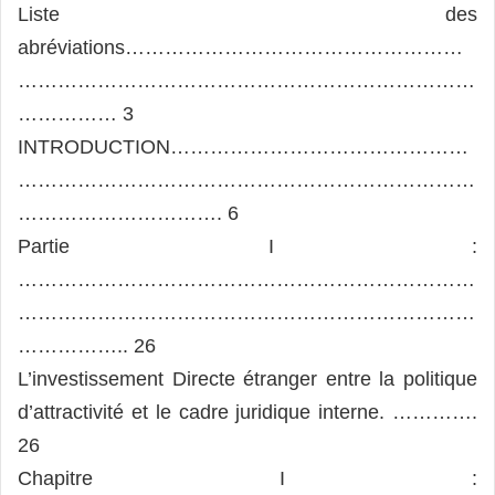
Liste des
abréviations……………………………………………
……………………………………………………………
…………… 3
INTRODUCTION………………………………………
……………………………………………………………
…………………………. 6
Partie Ӏ :
……………………………………………………………
……………………………………………………………
…………….. 26
L’investissement Directe étranger entre la politique
d’attractivité et le cadre juridique interne. ………….
26
Chapitre I :