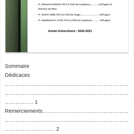
Sommaire
Dédicaces
……………………………………………………………
……………………………………………………………
……………. 1
Remerciements…………………………………………
……………………………………………………………
………………………. 2