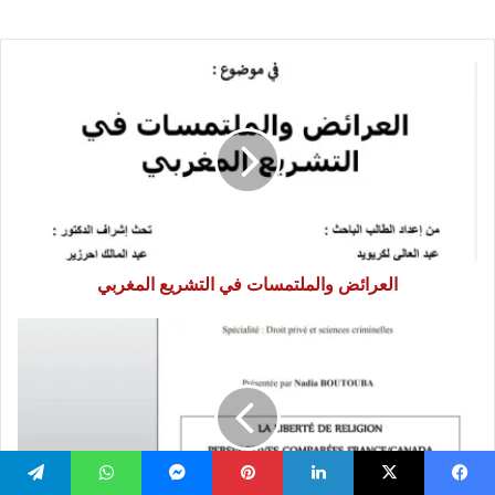
العرائض
والملتمسات
في
التشريع
المغربي
العرائض والملتمسات في التشريع المغربي
La
liberté
de
religion:
perspectives
comparées
France/Canada
يسبوك
‫X
لينكدإن
بينتيريست
ماسنجر
واتساب
تيلقرام