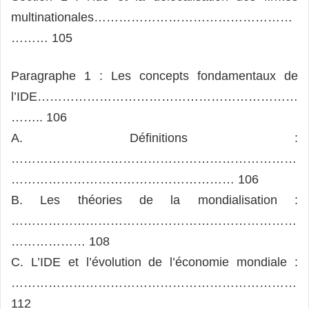
multinationales…………………………………………
……… 105
Paragraphe 1 : Les concepts fondamentaux de
l’IDE………………………………………………………
…….. 106
A. Définitions :
……………………………………………………………
……………………………………………… 106
B. Les théories de la mondialisation :
……………………………………………………………
……………… 108
C. L’IDE et l’évolution de l’économie mondiale :
……………………………………………………………
112