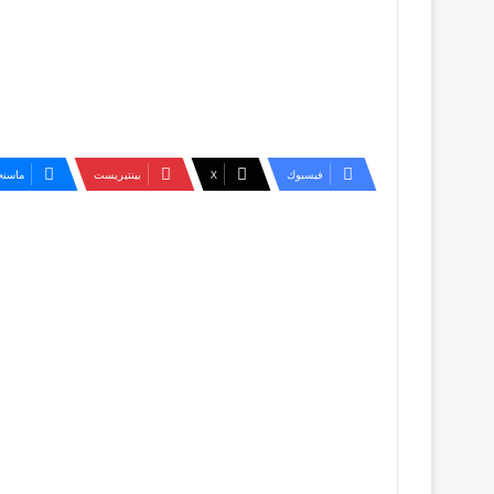
فيسبوك
‫X
بينتيريست
ماسنج