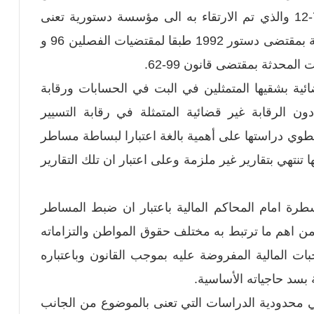
الأعلى للحسابات المحدث بمقتضى قانون 79-12 والذي تم الارتقاء به الى مؤسسة دستورية تعنى
بممارسة الرقابة العليا على تنفيذ قوانين المالية بمقتضى دستور 1992 طبقا لمقتضيات الفصلين 96 و
ضائية بشقيها المتمثلين في البت في الحسابات ورقابة
 دون الرقابة غير قضائية المتمثلة في رقابة التسيير
تنطوي دراستها على أهمية بالغة اعتبارا لبساطة مساطر
ا تنتهي بتقارير غير ملزمة وعلى اعتبار ان تلك التقارير
طرة امام المحاكم المالية باعتبار ان ضبط المساطر
 من اهم ما ترتبط به مختلف حقوق المواطن والتزاماته
واجبات المالية المفروضة عليه بموجب القانون وباعتباره
 بسد حاجياته الأساسية.
في محدودية الدراسات التي تعنى بالموضوع من الجانب