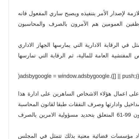
لازمة لإصدار الأمر بتنفيذه ويصبح ساري المفعول فانه
وظفين العمومين هم الآمرون بالصرف والمحاسبون
ل في الرقابة الادارية التي يمارسها الجهاز الاداري
المفتشية العامة للمالية، ثم الرقابة التي تمارسها
(adsbygoogle = window.ads
 على اعمال هؤلاء الاشخاص الساهرين على ادارة هذا
داخيل وادارتها وصرف النفقات طبقا لقانون المحاسبة
العمومية الصادر بتاريخ 14 ابريل 1967 وقانون 99-61 المتعلق بتحديد مسؤولية الامرين بالصرف
إيجاد مؤسسات قضائية معنية بذلك تتمثل في المجلس