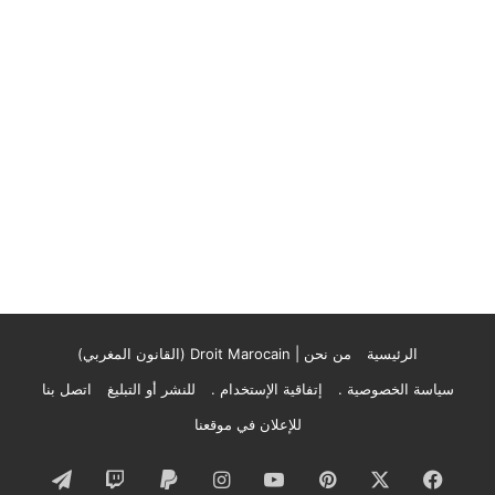
الرئيسية
من نحن | Droit Marocain (القانون المغربي)
سياسة الخصوصية .
إتفاقية الإستخدام .
للنشر أو التبليغ
اتصل بنا
للإعلان في موقعنا
فيسبوك
‫X
بينتيريست
‫YouTube
انستقرام
تيلقرام