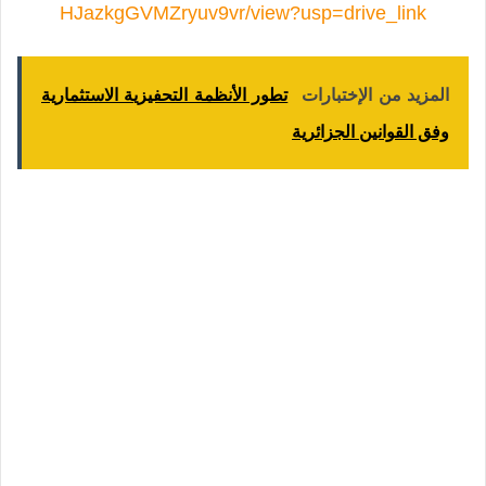
HJazkgGVMZryuv9vr/view?usp=drive_link
المزيد من الإختبارات
تطور الأنظمة التحفيزية الاستثمارية
وفق القوانين الجزائرية