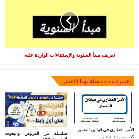
محمد
مبدأ
بفقير
السنوية
والإستثناءات
الواردة
عليه
تعريف مبدأ السنوية والإستثناءات الواردة عليه
إختبارات ذات صلة بهذا الإختبار
الأمن العقاري في قوانين التعمير
سلسلة من العروض والبحوث
ديسمبر 16, 2024