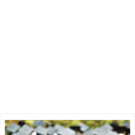
نماذج
مباراة