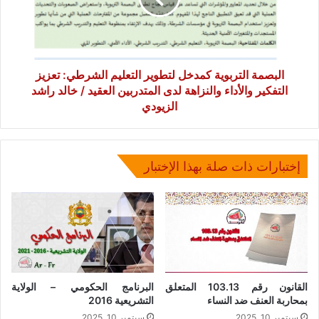
الشرطي:
تعزيز
التفكير
والأداء
والنزاهة
البصمة التربوية كمدخل لتطوير التعليم الشرطي: تعزيز
لدى
التفكير والأداء والنزاهة لدى المتدربين العقيد / خالد راشد
المتدربين
الزيودي
العقيد
/
خالد
راشد
إختبارات ذات صلة بهذا الإختبار
الزيودي
القانون رقم 103.13 المتعلق
البرنامج الحكومي – الولاية
بمحاربة العنف ضد النساء
التشريعية 2016
سبتمبر 10, 2025
سبتمبر 10, 2025