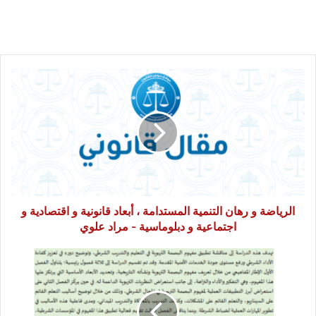
الرياضة
و
رهان
التنمية
المستدامة
،
أبعاد
قانونية
و
اقتصادية
الرياضة و رهان التنمية المستدامة ، أبعاد قانونية و اقتصادية و
و
اجتماعية و دبلوماسية - مراد علوي
اجتماعية
و
البصمة
دبلوماسية
التربوية
-
كمدخل
مراد
لتطوير
علوي
التعليم