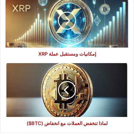
ومستقبل
عملة
XRP
إمكانيات ومستقبل عملة XRP
لماذا
تنخفض
العملات
مع
انخفاض
(BTC$)
لماذا تنخفض العملات مع انخفاض (BTC$)