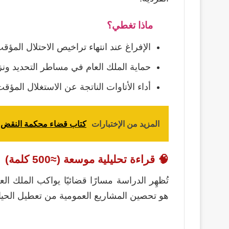
ماذا تغطي؟
الإفراغ عند انتهاء تراخيص الاحتلال المؤق
حماية الملك العام في مساطر التحديد ونزع 
أداء الأتاوات الناتجة عن الاستغلال المؤق
المزيد من الإختبارات
كتاب قضاء محكمة النقض في
🧠 قراءة تحليلية موسعة (≈500 كلمة)
تُظهِر الدراسة مسارًا قضائيًا يواكب الملك ال
هو تحصين المشاريع العمومية من تعطيل الحيازة