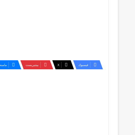
فيسبوك
‫X
بينتيريست
ماسنج