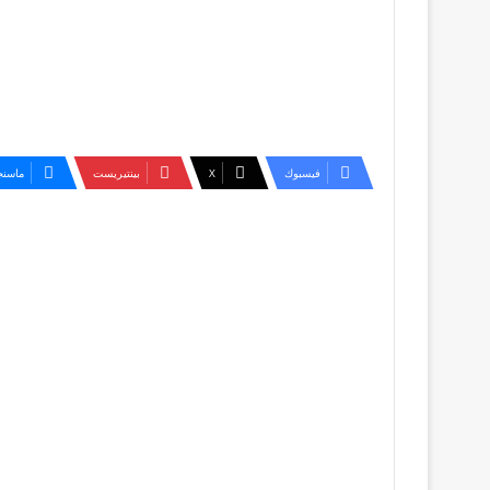
فيسبوك
‫X
بينتيريست
ماسنج