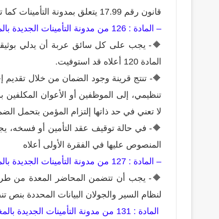
قانون رقم 17.99 يتعلق بمدونة التأمينات كما تم تغييره وتتميمه صيغة محينة بتاريخ 25 أكتوبر 2019
– المادة : 126 من مدونة التأمينات الجديدة بالمغرب
🔶️- يجب على كل سائق عربة أن يدلي بوثيقة
المادة 120 أعلاه قد استوفيت.
🔶️- تنتج قرينة وجود الضمان من خلال تقديم إ
تنظيمي، إلى الموظفين أو الأعوان المكلفين بمع
لا تعني في حد ذاتها إلتزام المؤمن بتحمل الضم
🔶️- في حالة توقيف عقد التأمين أو فسخه، يج
المنصوص عليها في الفقرة الأولى أعلاه
– المادة : 127 من مدونة التأمينات الجديدة بالمغرب
🔶️- يجب أن تتضمن المحاضر المعدة من طرف 
لنظام السير والجولان البيانات المحددة بنص ت
المادة : 131 من مدونة التأمينات الجديدة بالمغرب