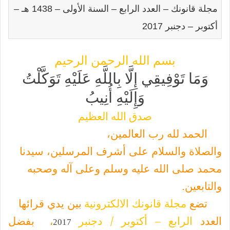
مجلة قانونك – العدد الرابع – السنة الأولى – 1438 هـ –
أكتوبر – دجنبر 2017
بسم الله الرحمن الرحيم
وَمَا تَوْفِيقِي إِلَّا بِاللَّهِ عَلَيْهِ تَوَكَّلْتُ
وَإِلَيْهِ أُنِيبُ
صدق الله العظيم
الحمد لله رب العالمين،
والصلاة والسلام على أشرف المرسلين، سيدنا
محمد صلى الله عليه وسلم وعلى آله وصحبه
والتابعين
.
تضع
مجلة قانونك الالكترونية
بين يدي قرائها
العدد
الرابع – أكتوبر / دجنبر
بفضل
،
2017