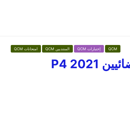
QCM
إختبارات QCM
المنتدبين QCM
امتحانات QCM
 2021 P4