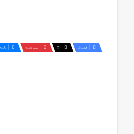
فيسبوك
‫X
بينتيريست
ماسنج