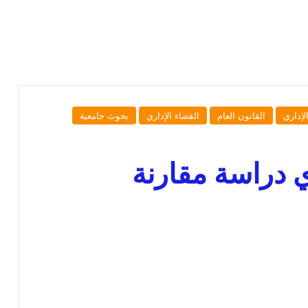
لإداري
القانون العام
القضاء الإداري
بحوث جامعية
ي دراسة مقارنة