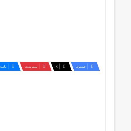
فيسبوك
‫X
بينتيريست
ماسنج