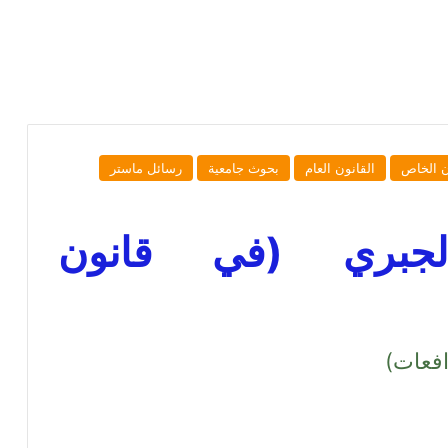
ن الخاص
القانون العام
بحوث جامعية
رسائل ماستر
الجبري (في قانون
افعات)