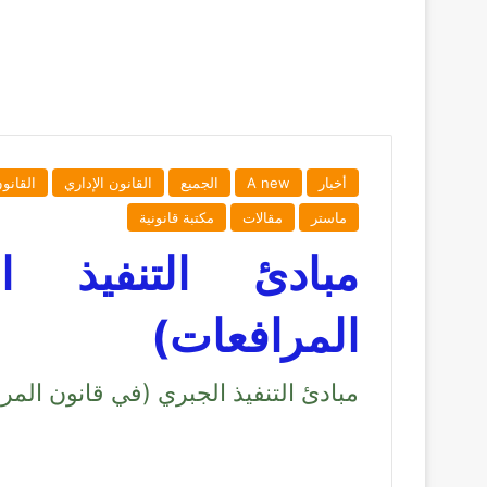
أخبار
A new
الجميع
القانون الإداري
القانو
ماستر
مقالات
مكتبة قانونية
مبادئ التنفيذ 
المرافعات)
مبادئ التنفيذ الجبري (في قانون المر