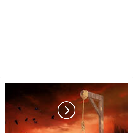
جدال
بعيد
الآماد
على
مر
العصور