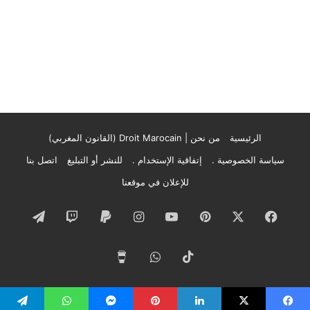
الرئيسية
من نحن | Droit Marocain (القانون المغربي)
سياسة الخصوصية .
إتفاقية الإستخدام .
للنشر أو التبليغ
اتصل بنا
للإعلان في موقعنا
فيسبوك
‫X
بينتيريست
‫YouTube
انستقرام
تيلقرام
‫TikTok
واتساب
‫Buy
Me