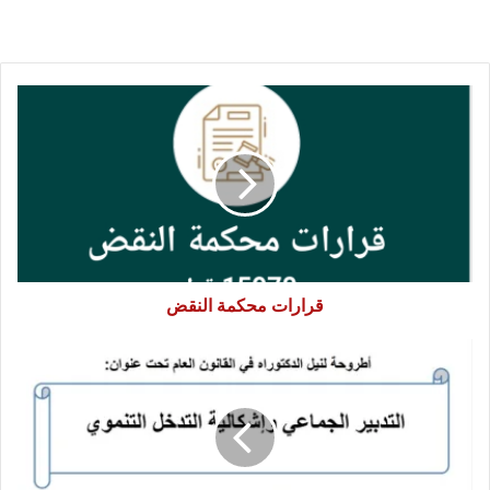
قرارات
محكمة
النقض
قرارات محكمة النقض
التدبير
الجماعي
و
إشكالية
التدخل
التنموي