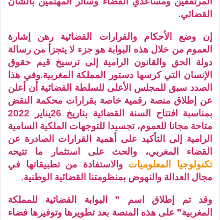
المرتفقين ومساعدي القضاء وسائر المهتمين بالشأن
القضائي.
إن وضع الأحكام والقرارات القضائية رهن إشارة
العموم من خلال هذه البوابة هو جزء لا يتجزأ من رسالة
دولة الحق والقانون الرامية إلى ترسيخ قيم حقوق
الإنسان التي كرسها دستور المملكة المغربية.وفي هذا
الصدد سبق للمجلس الأعلى للسلطة القضائية أن أعلن
عن إطلاق منصة رقمية خاصة بقرارات محكمة النقض
بمناسبة افتتاح السنة القضائية بتاريخ 26يناير 2022
متاحة مجانا للعموم، تجسيدا للتوجهات الملكية السامية
الرامية إلى التأكيد على أهمية القرارات الصادرة عن
القضاء المغربي، والحث على استثمار ما تتيحه
تكنولوجيا المعلوميات
والاستفادة من تطبيقاتها في
مجال العدالة والنهوض بمنظومتنا القضائية الوطنية.
وقد تم إطلاق اسم ” البوابة القضائية للمملكة
المغربية” على هذه المنصة بعد تطويرها وتوفيرها فضاء