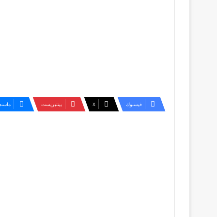
فيسبوك
‫X
بينتيريست
ماسنج