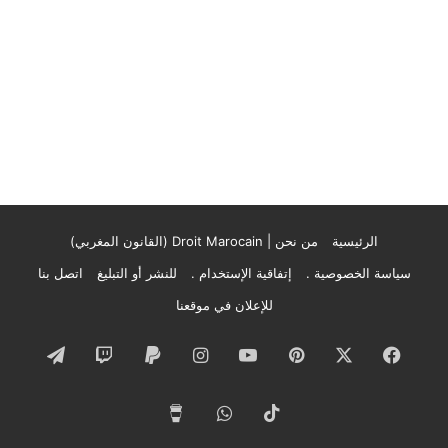
الرئيسية
من نحن | Droit Marocain (القانون المغربي)
سياسة الخصوصية .
إتفاقية الإستخدام .
للنشر أو التبليغ
اتصل بنا
للإعلان في موقعنا
فيسبوك
‫X
بينتيريست
‫YouTube
انستقرام
تيلقرام
‫TikTok
واتساب
‫Buy