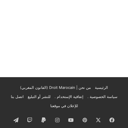
الرئيسية
من نحن | Droit Marocain (القانون المغربي)
سياسة الخصوصية .
إتفاقية الإستخدام .
للنشر أو التبليغ
اتصل بنا
للإعلان في موقعنا
فيسبوك
‫X
بينتيريست
‫YouTube
انستقرام
تيلقرام