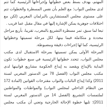
المهتم، بهدف بسط بعض خطواتها وإجراءاتها الرئيسية كما تتم
لدى مجلس النواب؛ مع العلم بأن نفس المسطرة والخطوات تتم
على مستوى مجلس المستشارين بالبرلمان المغربي (لكن مع
اختلافات جوهرية يمكن الإشارة إليها في مقال مقبل عما قريب .
تبعا لما سبق، تمر مسطرة التشريع بالمغرب، تقريبا، بأربع مراحل
محددة و متكاملة فيما بينها، لكل مرحلة تسميتها وخطواتها
الرئيسية، كما لها إجراءات دقيقة ومضبوطة.
المرحلة الأولى يمكن تسميتها بمرحلة الاستقبال لدى مكتب
مجلس النواب، تتحدد خطواتها الرئيسية في سبع خطوات: تكون
البداية بالإيداع ويقصد به إيداع الحكومة مشاريع قوانينها لدى
مكتب مجلس النواب (الفصل 78 من الدستور المغربي لسنة
2011) وكذا إيداع النائبات والنواب مقترحات القوانين (المادة 172
من النظام الداخلي لمجلس النواب) والمواطنات والمواطنين
لملتمسات التشريع (الفصل 14 من الدستور المغربي لسنة
2011)؛ تليها خطوة الإحالة الخارجية وتعني أن مكتب مجلس