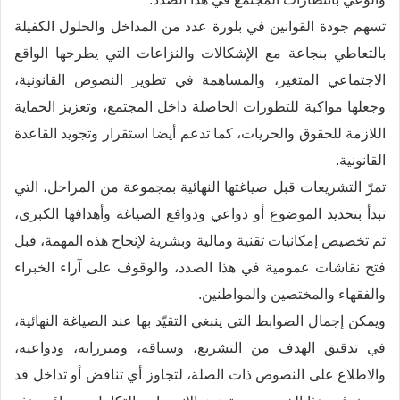
تسهم جودة القوانين في بلورة عدد من المداخل والحلول الكفيلة
بالتعاطي بنجاعة مع الإشكالات والنزاعات التي يطرحها الواقع
الاجتماعي المتغير، والمساهمة في تطوير النصوص القانونية،
وجعلها مواكبة للتطورات الحاصلة داخل المجتمع، وتعزيز الحماية
اللازمة للحقوق والحريات، كما تدعم أيضا استقرار وتجويد القاعدة
القانونية.
تمرّ التشريعات قبل صياغتها النهائية بمجموعة من المراحل، التي
تبدأ بتحديد الموضوع أو دواعي ودوافع الصياغة وأهدافها الكبرى،
ثم تخصيص إمكانيات تقنية ومالية وبشرية لإنجاح هذه المهمة، قبل
فتح نقاشات عمومية في هذا الصدد، والوقوف على آراء الخبراء
والفقهاء والمختصين والمواطنين.
ويمكن إجمال الضوابط التي ينبغي التقيّد بها عند الصياغة النهائية،
في تدقيق الهدف من التشريع، وسياقه، ومبرراته، ودواعيه،
والاطلاع على النصوص ذات الصلة، لتجاوز أي تناقض أو تداخل قد