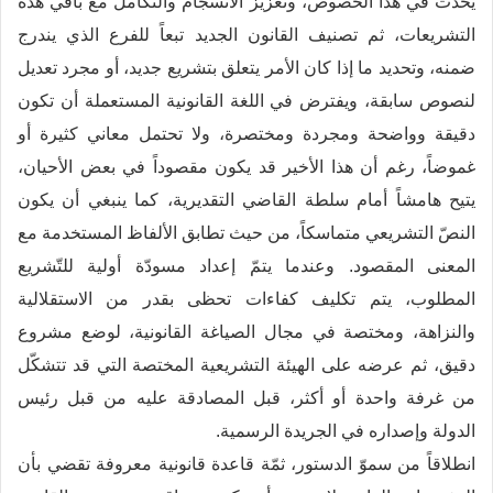
يحدث في هذا الخصوص، وتعزيز الانسجام والتكامل مع باقي هذه
التشريعات، ثم تصنيف القانون الجديد تبعاً للفرع الذي يندرج
ضمنه، وتحديد ما إذا كان الأمر يتعلق بتشريع جديد، أو مجرد تعديل
لنصوص سابقة، ويفترض في اللغة القانونية المستعملة أن تكون
دقيقة وواضحة ومجردة ومختصرة، ولا تحتمل معاني كثيرة أو
غموضاً، رغم أن هذا الأخير قد يكون مقصوداً في بعض الأحيان،
يتيح هامشاً أمام سلطة القاضي التقديرية، كما ينبغي أن يكون
النصّ التشريعي متماسكاً، من حيث تطابق الألفاظ المستخدمة مع
المعنى المقصود. وعندما يتمّ إعداد مسودّة أولية للتّشريع
المطلوب، يتم تكليف كفاءات تحظى بقدر من الاستقلالية
والنزاهة، ومختصة في مجال الصياغة القانونية، لوضع مشروع
دقيق، ثم عرضه على الهيئة التشريعية المختصة التي قد تتشكّل
من غرفة واحدة أو أكثر، قبل المصادقة عليه من قبل رئيس
الدولة وإصداره في الجريدة الرسمية.
انطلاقاً من سموّ الدستور، ثمّة قاعدة قانونية معروفة تقضي بأن