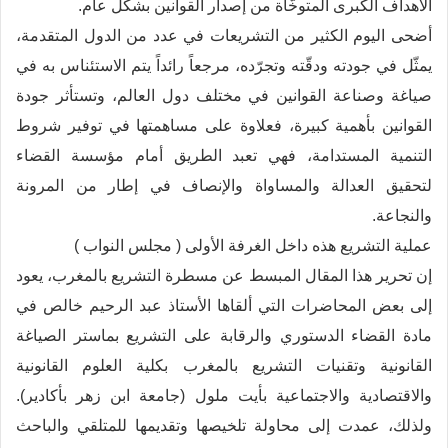
الأهداف الكبرى المتوخّاة من إصدار القوانين بشكل عام.
أضحى اليوم الكثير من التشريعات في عدد من الدول المتقدمة،
يمثّل في جودته ودقّته وتجرّده، مرجعاً رائداً يتم الاستئناس به في
صياغة وصناعة القوانين في مختلف دول العالم، وتستأثر جودة
القوانين بأهمية كبيرة، فعلاوة على مساهمتها في توفير شروط
التنمية المستدامة، فهي تعبد الطريق أمام مؤسسة القضاء
لتحقيق العدالة والمساواة والإنصاف في إطار من المرونة
والنجاعة.
عملية التشريع هذه داخل الغرفة الأولى ( مجلس النواب )
إن تحرير هذا المقال المبسط عن مسطرة التشريع بالمغرب، يعود
إلى بعض المحاضرات التي ألقاها الأستاذ عبد الرحيم خالص في
مادة القضاء الدستوري والرقابة على التشريع بماستر الصياغة
القانونية وتقنيات التشريع بالمغرب بكلية العلوم القانونية
والاقتصادية والاجتماعية بأيت ملول (جامعة ابن زهر بأكادير).
ولذلك، عمدت إلى محاولة تلخيصها وتقديمها للمتلقي والباحث