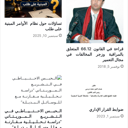
تساؤلات حول نظام الأوامر المبنية
على طلب
سبتمبر 10, 2025
قراءة في القانون 66.12 المتعلق
بالمراقبة وزجر المخالفات في
مجال التعمير
نوفمبر 5, 2018
ضوابط القرار الإداري
الــحبـــس الاحـــتـــيـــاطــي فـــي
الــتــشــريــع الــمـــوريــتــاني
سبتمبر 1, 2023
“دراســة تــحــلــيــلــية مــقــارنــة
مــع اـلــوســائــل الــبــديــلـة”