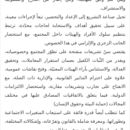
والاستشراف.
تحيل صناعة التشريع إلى الإعداد والتحضير، تبعاً لإجراءات معينة،
على سبيل تحقيق أهداف والاستجابة لحاجات محدّدة، ترتبط
بتنظيم سلوك الأفراد والهيئات داخل المجتمع، مع استحضار
الجانب الزجري والإلزامي في هذا الخصوص.
يقتضي سنّ تشريعات منفتحة على تطوّر المجتمع وخصوصياته،
وبقدر من الثّبات الكفيل بضمان استقرار المعاملات، وتحقيق
العدالة، والاستئناس بآراء الهيئات المعنيّة، وفتح نقاشات عمومية،
علاوة على احترام التدابير القانونية، والإدارية ذات الصلة، مع
الانفتاح على تجارب وتشريعات مقارنة، واستحضار الالتزامات
الدولية، فيما يتعلق بالاتفاقيات المصادق عليها في مختلف
المجالات (حماية البيئة وحقوق الإنسان)
كما تتطلب أيضاً قدرة فائقة على استيعاب المتغيرات الاجتماعية
وتطوراتها، ومعرفة شاملة بالقانون وتفرّعاته، وإشكالاته المختلفة،
والوعي بانتظارات المجتمع في هذا الصدد.