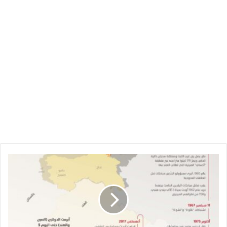
الصين
والهند
من
التوتر
الحدودي
إلى
التوازان