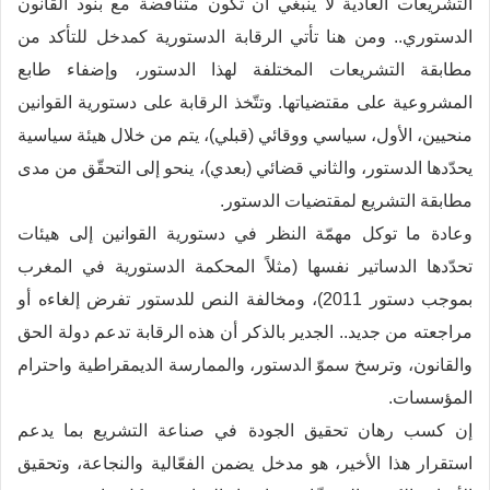
التشريعات العادية لا ينبغي أن تكون متناقضة مع بنود القانون
الدستوري.. ومن هنا تأتي الرقابة الدستورية كمدخل للتأكد من
مطابقة التشريعات المختلفة لهذا الدستور، وإضفاء طابع
المشروعية على مقتضياتها. وتتّخذ الرقابة على دستورية القوانين
منحيين، الأول، سياسي ووقائي (قبلي)، يتم من خلال هيئة سياسية
يحدّدها الدستور، والثاني قضائي (بعدي)، ينحو إلى التحقّق من مدى
مطابقة التشريع لمقتضيات الدستور.
وعادة ما توكل مهمّة النظر في دستورية القوانين إلى هيئات
تحدّدها الدساتير نفسها (مثلاً المحكمة الدستورية في المغرب
بموجب دستور 2011)، ومخالفة النص للدستور تفرض إلغاءه أو
مراجعته من جديد.. الجدير بالذكر أن هذه الرقابة تدعم دولة الحق
والقانون، وترسخ سموّ الدستور، والممارسة الديمقراطية واحترام
المؤسسات.
إن كسب رهان تحقيق الجودة في صناعة التشريع بما يدعم
استقرار هذا الأخير، هو مدخل يضمن الفعّالية والنجاعة، وتحقيق