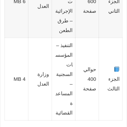
الجزء
600
ت
6 MB
العدل
الثاني
صفحة
الإجرائية
– طرق
الطعن
التنفيذ –
المؤسس
ات
حوالي
السجنية
وزارة
الجزء
400
4 MB
–
العدل
الثالث
صفحة
المساعد
ة
القضائية