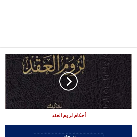
أحكام
لزوم
العقد
أحكام لزوم العقد
الدعوى
واجراءاتها