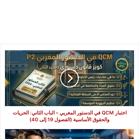
اختبار
QCM
في
الدستور
المغربي
–
الباب
الثاني:
الحريات
والحقوق
اختبار QCM في الدستور المغربي – الباب الثاني: الحريات
الأساسية
والحقوق الأساسية (الفصول 19 إلى 40)
(الفصول
19
المسؤولية
إلى
المدنية