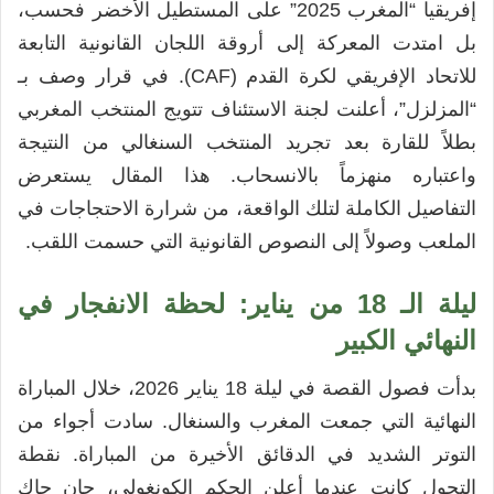
إفريقيا “المغرب 2025” على المستطيل الأخضر فحسب،
بل امتدت المعركة إلى أروقة اللجان القانونية التابعة
للاتحاد الإفريقي لكرة القدم (CAF). في قرار وصف بـ
“المزلزل”، أعلنت لجنة الاستئناف تتويج المنتخب المغربي
بطلاً للقارة بعد تجريد المنتخب السنغالي من النتيجة
واعتباره منهزماً بالانسحاب. هذا المقال يستعرض
التفاصيل الكاملة لتلك الواقعة، من شرارة الاحتجاجات في
الملعب وصولاً إلى النصوص القانونية التي حسمت اللقب.
ليلة الـ 18 من يناير: لحظة الانفجار في
النهائي الكبير
بدأت فصول القصة في ليلة 18 يناير 2026، خلال المباراة
النهائية التي جمعت المغرب والسنغال. سادت أجواء من
التوتر الشديد في الدقائق الأخيرة من المباراة. نقطة
التحول كانت عندما أعلن الحكم الكونغولي، جان جاك