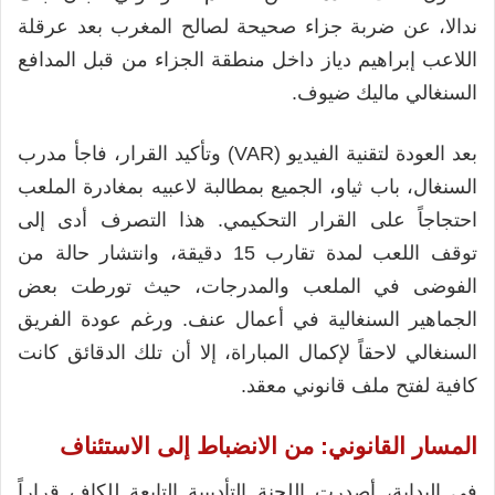
ندالا، عن ضربة جزاء صحيحة لصالح المغرب بعد عرقلة
اللاعب إبراهيم دياز داخل منطقة الجزاء من قبل المدافع
السنغالي ماليك ضيوف.
بعد العودة لتقنية الفيديو (VAR) وتأكيد القرار، فاجأ مدرب
السنغال، باب ثياو، الجميع بمطالبة لاعبيه بمغادرة الملعب
احتجاجاً على القرار التحكيمي. هذا التصرف أدى إلى
توقف اللعب لمدة تقارب 15 دقيقة، وانتشار حالة من
الفوضى في الملعب والمدرجات، حيث تورطت بعض
الجماهير السنغالية في أعمال عنف. ورغم عودة الفريق
السنغالي لاحقاً لإكمال المباراة، إلا أن تلك الدقائق كانت
كافية لفتح ملف قانوني معقد.
المسار القانوني: من الانضباط إلى الاستئناف
في البداية، أصدرت اللجنة التأديبية التابعة للكاف قراراً