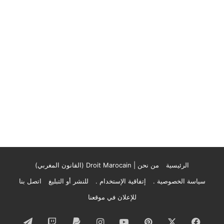
الرئيسية
من نحن | Droit Marocain (القانون المغربي)
سياسة الخصوصية .
إتفاقية الإستخدام .
للنشر أو التبليغ
اتصل بنا
للإعلان في موقعنا
فيسبوك
‫X
بينتيريست
‫YouTube
انستقرام
تيلقرام