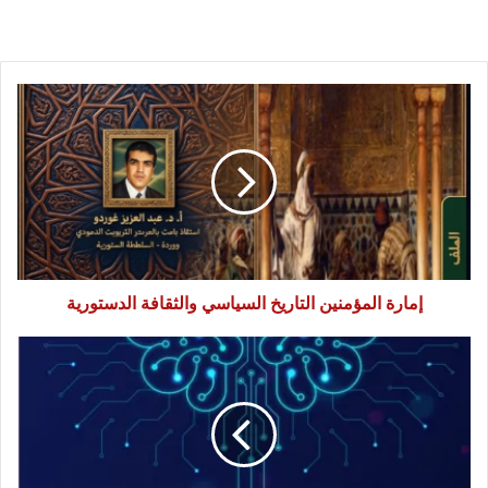
إمارة
المؤمنين
التاريخ
السياسي
والثقافة
الدستورية
إمارة المؤمنين التاريخ السياسي والثقافة الدستورية
مستقبل
الإيمان
والقيم
في
ضوء
تطورات
الذكاء