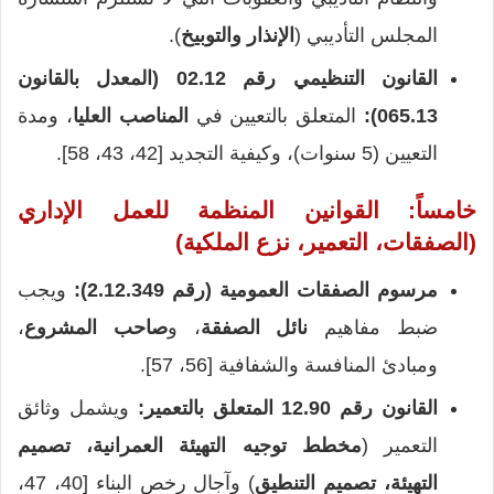
المجلس التأديبي (
الإنذار والتوبيخ
).
القانون التنظيمي رقم 02.12 (المعدل بالقانون
065.13):
المتعلق بالتعيين في
المناصب العليا
، ومدة
التعيين (5 سنوات)، وكيفية التجديد [42، 43، 58].
خامساً: القوانين المنظمة للعمل الإداري
(الصفقات، التعمير، نزع الملكية)
مرسوم الصفقات العمومية (رقم 2.12.349):
ويجب
ضبط مفاهيم
نائل الصفقة
، و
صاحب المشروع
،
ومبادئ المنافسة والشفافية [56، 57].
القانون رقم 12.90 المتعلق بالتعمير:
ويشمل وثائق
التعمير (
مخطط توجيه التهيئة العمرانية، تصميم
التهيئة، تصميم التنطيق
) وآجال رخص البناء [40، 47،