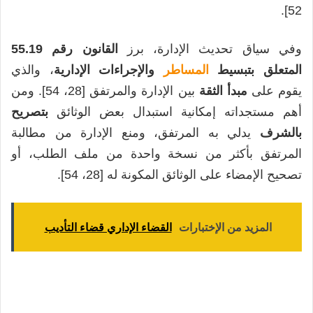
52].
وفي سياق تحديث الإدارة، برز
القانون رقم 55.19
المتعلق بتبسيط
المساطر
والإجراءات الإدارية
، والذي
يقوم على
مبدأ الثقة
بين الإدارة والمرتفق [28، 54]. ومن
أهم مستجداته إمكانية استبدال بعض الوثائق
بتصريح
بالشرف
يدلي به المرتفق، ومنع الإدارة من مطالبة
المرتفق بأكثر من نسخة واحدة من ملف الطلب، أو
تصحيح الإمضاء على الوثائق المكونة له [28، 54].
المزيد من الإختبارات
القضاء الإداري قضاء التأديب