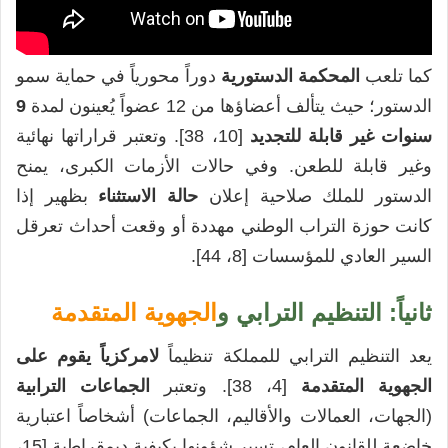
كما تلعب
المحكمة الدستورية
دوراً محورياً في حماية سمو
الدستور؛ حيث يتألف أعضاؤها من 12 عضواً يُعينون لمدة
9
سنوات غير قابلة للتجديد
[10، 38]. وتعتبر قراراتها نهائية
وغير قابلة للطعن. وفي حالات الأزمات الكبرى، يمنح
الدستور للملك صلاحية إعلان
حالة الاستثناء
بظهير إذا
كانت حوزة التراب الوطني مهددة أو وقعت أحداث تعرقل
السير العادي للمؤسسات [8، 44].
ثانياً: التنظيم الترابي و
الجهوية المتقدمة
يعد التنظيم الترابي للمملكة تنظيماً
لامركزياً يقوم على
الجهوية المتقدمة
[4، 38]. وتعتبر
الجماعات الترابية
(الجهات، العمالات والأقاليم، الجماعات) أشخاصاً اعتبارية
خاضعة للقانون العام، تسير شؤونها بكيفية ديمقراطية [15،