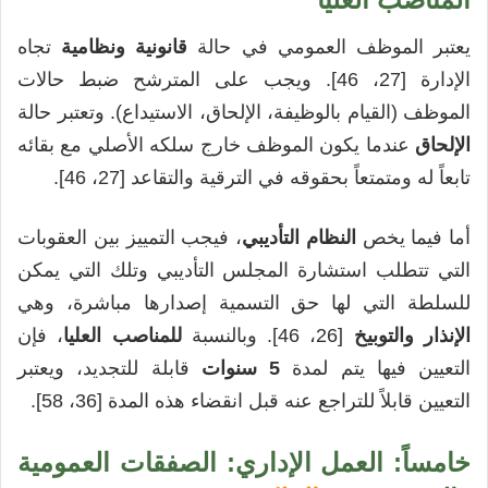
يعتبر الموظف العمومي في حالة
قانونية ونظامية
تجاه
الإدارة [27، 46]. ويجب على المترشح ضبط حالات
الموظف (القيام بالوظيفة، الإلحاق، الاستيداع). وتعتبر حالة
الإلحاق
عندما يكون الموظف خارج سلكه الأصلي مع بقائه
تابعاً له ومتمتعاً بحقوقه في الترقية والتقاعد [27، 46].
أما فيما يخص
النظام التأديبي
، فيجب التمييز بين العقوبات
التي تتطلب استشارة المجلس التأديبي وتلك التي يمكن
للسلطة التي لها حق التسمية إصدارها مباشرة، وهي
الإنذار والتوبيخ
[26، 46]. وبالنسبة
للمناصب العليا
، فإن
التعيين فيها يتم لمدة
5 سنوات
قابلة للتجديد، ويعتبر
التعيين قابلاً للتراجع عنه قبل انقضاء هذه المدة [36، 58].
خامساً: العمل الإداري: الصفقات العمومية