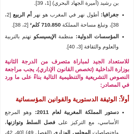
بن رشيد (أميرة الجهاد البحري) [1، 39].
جغرافيا:
أطول نهر في المغرب هو نهر
أم الربيع
[2،
38]، وتبلغ مساحة المملكة
710.850 كلم²
[2، 38].
المؤسسات الدولية:
منظمة
الإيسيسكو
تهتم بالتربية
والعلوم والثقافة [3، 40].
للاستعداد الجيد لمباراة متصرف من الدرجة الثانية
بوزارة الداخلية (تخصص القانون الإداري)، يجب مراجعة
النصوص التشريعية والتنظيمية التالية بناءً على ما ورد
في المصادر:
أولاً: الوثيقة الدستورية والقوانين المؤسساتية
دستور المملكة المغربية لعام 2011:
وهو المرجع
الأساسي، مع التركيز على
فصل السلط وتوازنها
،
واختصاصات
المجلس الوزاري
(الفصل 49) [40، 42،