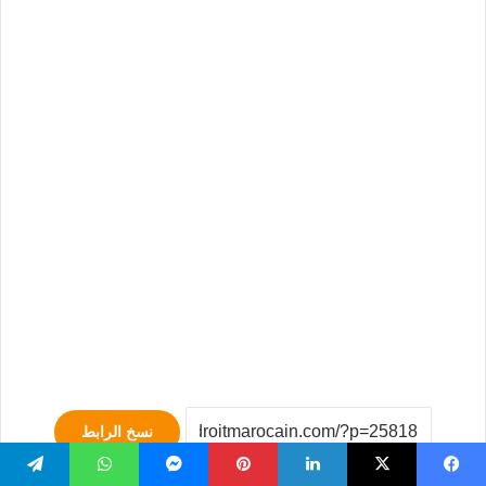
نسخ الرابط
يسبوك
‫X
لينكدإن
بينتيريست
ماسنجر
واتساب
تيلقرام