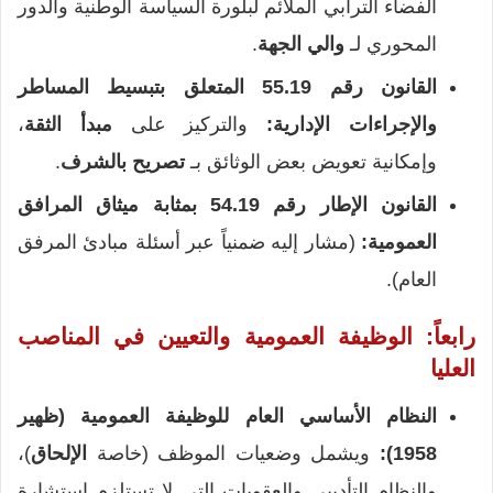
الفضاء الترابي الملائم لبلورة السياسة الوطنية والدور
المحوري لـ
والي الجهة
.
القانون رقم 55.19 المتعلق بتبسيط المساطر
والإجراءات الإدارية:
والتركيز على
مبدأ الثقة
،
وإمكانية تعويض بعض الوثائق بـ
تصريح بالشرف
.
القانون الإطار رقم 54.19 بمثابة ميثاق المرافق
العمومية:
(مشار إليه ضمنياً عبر أسئلة مبادئ المرفق
العام).
رابعاً: الوظيفة العمومية والتعيين في المناصب
العليا
النظام الأساسي العام للوظيفة العمومية (ظهير
1958):
ويشمل وضعيات الموظف (خاصة
الإلحاق
)،
والنظام التأديبي والعقوبات التي لا تستلزم استشارة