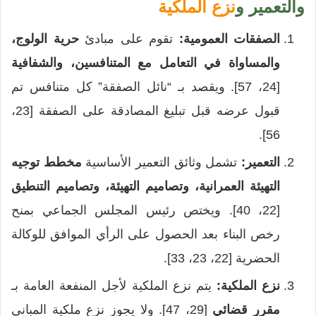
والتعمير و
نزع الملكية
الصفقات العمومية:
تقوم على مبادئ
حرية الولوج،
والمساواة في التعامل مع المتنافسين، والشفافية
[24، 57]. ويقصد بـ “نائل الصفقة” كل متنافس تم
قبول عرضه قبل تبليغ المصادقة على الصفقة [23،
56].
التعمير:
تشمل وثائق التعمير الأساسية
مخطط توجيه
التهيئة العمرانية، وتصاميم التهيئة، وتصاميم التنطيق
[22، 40]. ويختص رئيس المجلس الجماعي بمنح
رخص البناء بعد الحصول على الرأي الموافق للوكالة
الحضرية [22، 23، 33].
نزع الملكية:
يتم نزع الملكية لأجل المنفعة العامة بـ
مقرر قضائي
[29، 47]. ولا يجوز نزع ملكية المباني