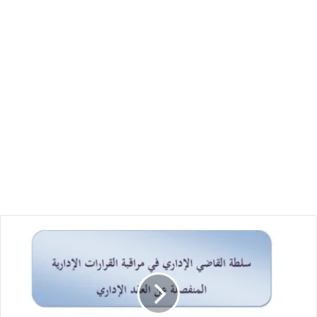
سلطة
القاضي
الإداري
في
مراقبة
القرارات