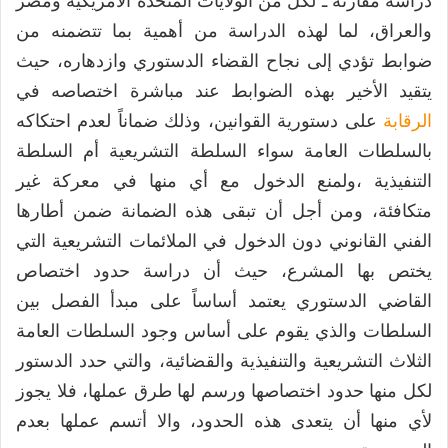
دراسة مقارنة ـ لكل من الولايات المتحدة الامريكية ومصر
والعراق، لما لهذه الدراسة من أهمية بما تتضمنه من
ضوابط تؤدي إلى نجاح القضاء الدستوري وازدهاره، حيث
يتقيد الأخير بهذه الضوابط عند مباشرة اختصاصه في
الرقابة
على دستورية القوانين، وذلك ضماناً لعدم احتكاكه
بالسلطات العامة سواء السلطة التشريعية أم السلطة
التنفيذية ،ولمنع الدخول مع أي منها في معركة غير
متكافئة، ومن أجل أن تبقى هذه الضمانة ضمن أطارها
الفني القانوني دون الدخول في الملائمات التشريعية التي
يختص بها المشرع، حيث أن دراسة حدود اختصاص
القاضي الدستوري يعتمد أساساً على مبدأ الفصل بين
السلطات والذي يقوم على أساس وجود السلطات العامة
الثلاث التشريعية والتنفيذية والقضائية، والتي حدد الدستور
لكل منها حدود اختصاصها ورسم لها طرق عملها، فلا يجوز
لأي منها أن يتعدى هذه الحدود، والا أتسم عملها بعدم