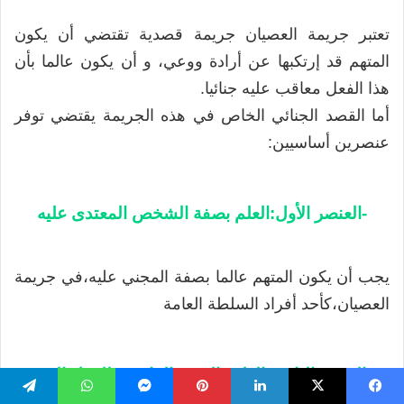
تعتبر جريمة العصيان جريمة قصدية تقتضي أن يكون
المتهم قد إرتكبها عن أرادة ووعي، و أن يكون عالما بأن
هذا الفعل معاقب عليه جنائيا.
أما القصد الجنائي الخاص في هذه الجريمة يقتضي توفر
عنصرين أساسيين:
-العنصر الأول:العلم بصفة الشخص المعتدى عليه
يجب أن يكون المتهم عالما بصفة المجني عليه،في جريمة
العصيان،كأحد أفراد السلطة العامة
-العنصر الثاني: العلم بالصفة القانونية للعمل الذي
تجريه السلطة
يسبوك
‫X
لينكدإن
بينتيريست
ماسنجر
واتساب
تيلقرام