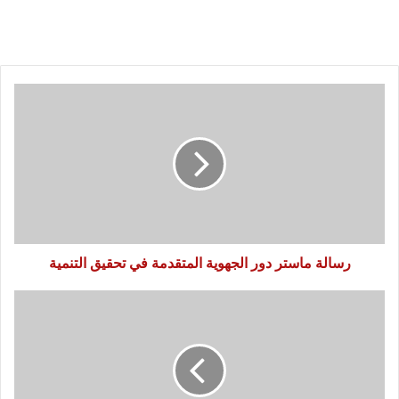
رسالة
ماستر
دور
الجهوية
المتقدمة
في
تحقيق
التنمية
رسالة ماستر دور الجهوية المتقدمة في تحقيق التنمية
النموذج
التنموي
الجديد
و
رهانات
المستقبلية