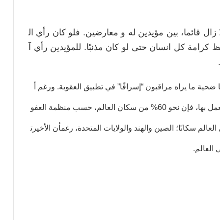
زال
قائما،
بين
مؤيدين
له
و
معارضين
.
فلو
كان
رأي
ال
ظ
كرامة
كل
انسان
حتى
لو
كان
مذنبًا
.
للمؤيدين
رأي
آ
ضحية
ما
يراه
مراقبون
“
إسرافًا
”
في
تطبيق
العقوبة
.
ورغم
أ
عمل
بها،
فإن
نحو
60%
من
سكان
العالم،
حسب
منظمة
العفو
العالم
سكانًا؛
الصين
والهند
والولايات
المتحدة،
رغمأ
ن
الأخيرت
العالم
.