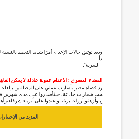
ويعد
توثيق
حالات
الإعدام
أمرًا
شديد
التعقيد
بالنسبة
ل
دأ
“
السرية
“.
القضاء
المصري
:
الاعدام
عقوبة
عادلة
لا
يمكن
الغاؤه
رد
قضاة
مصر
بأسلوب
عملي
على
المطالبين
بإلغاء
ع
حت
شعارات
خادعة،
حيث
أصدروا
على
مدى
شهرين
ف
ع
وأزهقو
أرواحا
بريئة
واعتدوا
على
أبرياء
شرفاء،
وأهد
المزيد من الإختبارا