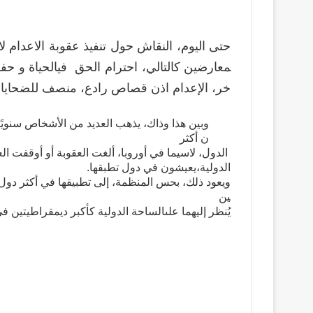
حتى
اليوم،
النقاش
حول
تنفيذ
عقوبة
الاعدام
لا
معارضين
كالتالي،
احترام
الحق
في
الحياة
و
حف
خر،
الإعدام
اذن
قصاص
رادع،
منصف
للضحايا
.
وبين
هذا
وذاك،
يذهب
العديد
من
الأشخاص
سنويًا
ن
أكثر
الدول،
لاسيما
في
أوروبا،
ألغت
العقوبة
أو
أوقفت
ال
الدولية،
يعيشون
في
دول
تطبقها
.
ويعود
ذلك،
بحس
المنظمة،
إلى
تطبيقها
في
أكثر
دول
ين
يُنظر
إليهما
على
الساحة
الدولية
كأكبر
ديمقراطيتين
في