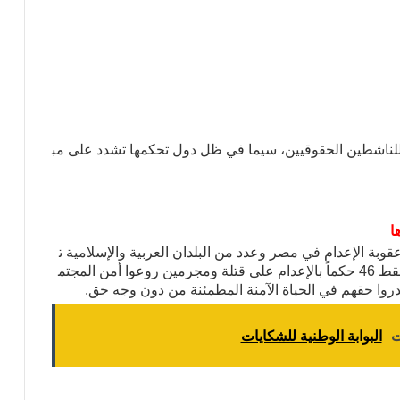
لناشطين
الحقوقيين،
سيما
في
ظل
دول
تحكمها
تشدد
على
مب
ا
قوبة
الإعدام
في
مصر
وعدد
من
البلدان
العربية
والإسلامية
ت
قط
46
حكماً
بالإعدام
على
قتلة
ومجرمين
روعوا
أمن
المجتم
روا
حقهم
في
الحياة
الآمنة
المطمئنة
من
دون
وجه
حق
.
ت
البوابة الوطنية للشكايات