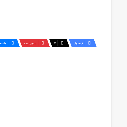
فيسبوك
‫X
بينتيريست
ماسنج