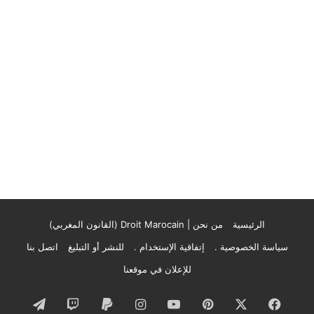
الرئيسية
من نحن | Droit Marocain (القانون المغربي)
سياسة الخصوصية .
إتفاقية الإستخدام .
للنشر أو التبليغ
اتصل بنا
للإعلان في موقعنا
فيسبوك
‫X
بينتيريست
‫YouTube
انستقرام
تيلقرام