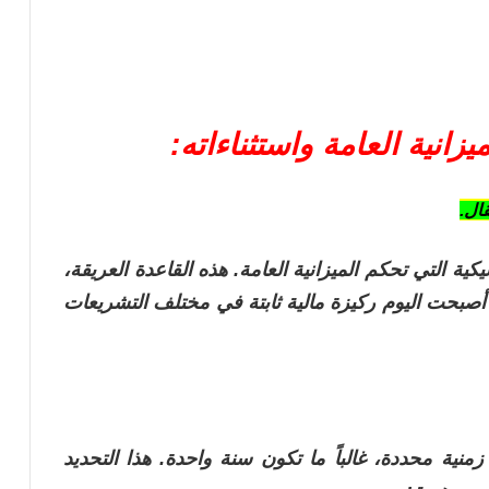
زانية العامة واستثناءاته:
ال.
يكية التي تحكم الميزانية العامة. هذه القاعدة العريقة،
تي ارتقَت إلى مستوى المبدأ منذ عام 1814، أصبحت اليوم ركيزة مالية ثابتة في مختلف التشريعات
زمنية محددة، غالباً ما تكون سنة واحدة. هذا التحديد