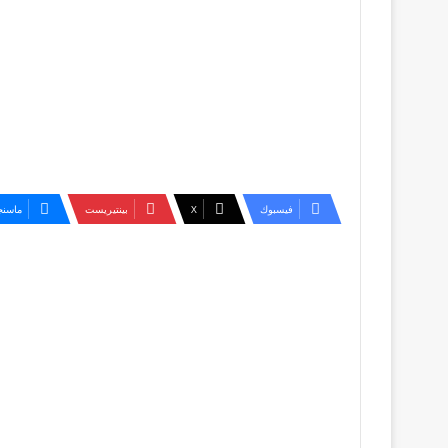
فيسبوك
‫X
بينتيريست
ماسنج