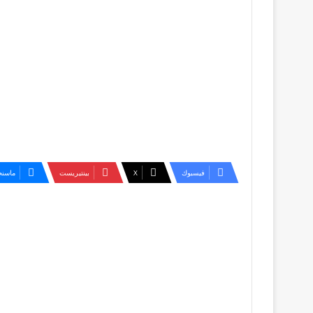
فيسبوك
‫X
بينتيريست
ماسنج