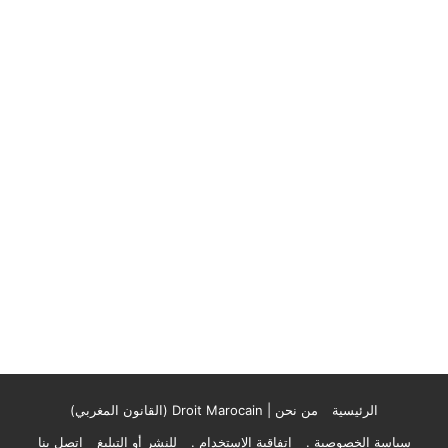
الرئيسية
من نحن | Droit Marocain (القانون المغربي)
سياسة الخصوصية .
إتفاقية الإستخدام .
للنشر أو التبليغ
اتصل بنا