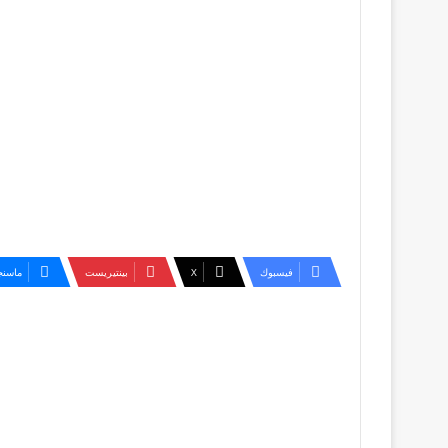
فيسبوك
‫X
بينتيريست
ماسنج