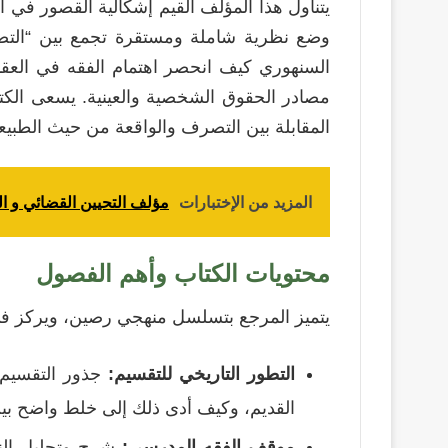
يتناول هذا المؤلف القيم إشكالية القصور في
وضع نظرية شاملة ومستقرة تجمع بين “التصرف
السنهوري كيف انحصر اهتمام الفقه في العقد 
مصادر الحقوق الشخصية والعينية. يسعى الكت
المقابلة بين التصرف والواقعة من حيث الطبيعة 
المزيد من الإختبارات
مؤلف التحيين القضائي و الق
محتويات الكتاب وأهم الفصول
يتميز المرجع بتسلسل منهجي رصين، ويركز في
التطور التاريخي للتقسيم:
جذور التقسيم ف
القديم، وكيف أدى ذلك إلى خلط واضح بين 
موقف الفقه المدرسي:
شرح وتحليل النقد