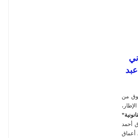
ني
PDF – د. عبد
قوق من
لإطار،
نونية”
اق أحمد
 أعماق