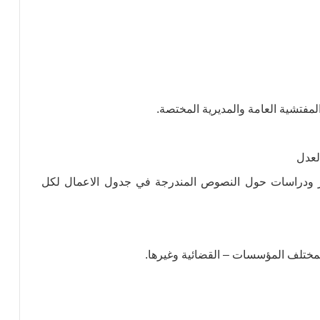
المفتشیة العامة والمدیریة المختصة.
لعدل
یر ودراسات حول النصوص المندرجة في جدول الاعمال لكل
لمختلف المؤسسات – القضائیة وغیرھا.