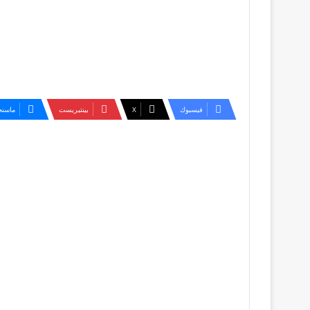
فيسبوك
‫X
بينتيريست
ماسنج