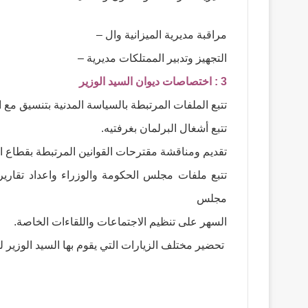
مراقبة مدیریة المیزانیة وال –
التجھیز وتدبیر الممتلكات مدیریة –
3 : اختصاصات دیوان السید الوزیر
تتبع الملفات المرتبطة بالسیاسة المدنیة بتنسیق مع 
تتبع أشغال البرلمان بغرفتیه.
تقدیم ومناقشة مقترحات القوانین المرتبطة بقطاع ا
تتبع ملفات مجلس الحكومة والوزراء واعداد تقار
مجلس
السھر على تنظیم الاجتماعات واللقاءات الخاصة.
تحضیر مختلف الزیارات التي یقوم بھا السید الوزیر 